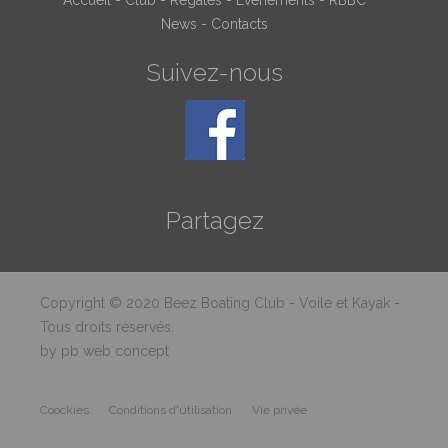
Accueil
-
Club
-
Regates
-
Evénements
-
RBBC
News
-
Contacts
Suivez-nous
Partagez
Copyright © 2020 Beez Boating Club - Voile et Kayak -
Tous droits réservés.
by pb web concept
Coockies
Conditions d'utilisation
Vie privée