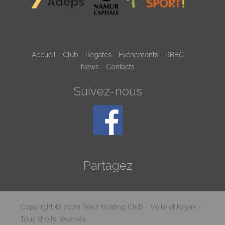
Accueil
-
Club
-
Regates
-
Evénements
-
RBBC
News
-
Contacts
Suivez-nous
Partagez
Copyright © 2020 Beez Boating Club - Voile et Kayak -
Tous droits réservés.