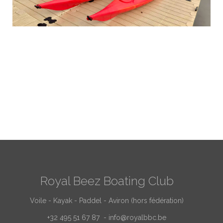
Royal Beez Boating Club
Voile - Kayak - Paddel - Aviron (hors fédération)
+32 495 51 67 87 -
info@royalbbc.be